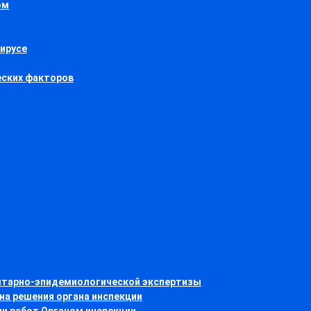
ом
вирусе
еских факторов
нитарно-эпидемиологической экспертизы
на решения органа инспекции