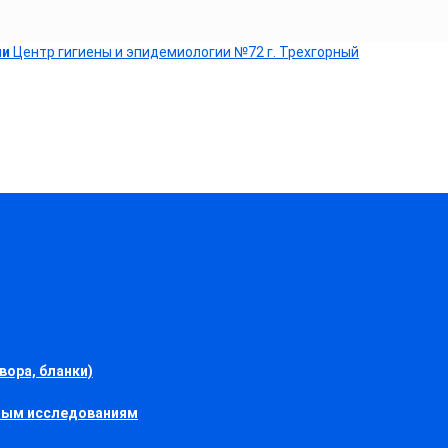
ии
Центр гигиены и эпидемиологии №72 г. Трехгорный
ора, бланки)
ным исследованиям