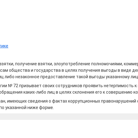
тике
зятки, получение взятки, злоупотребление полномочиями, комме
ам общества и государства в целях получения выгоды в виде ден
лиц либо незаконное предоставление такой выгоды указанному л
огии № 72 призывает своих сотрудников проявить нетерпимость
 обращения каких-либо лиц в целях склонения его к совершению 
ждан, имеющих сведения о фактах коррупционных правонарушени
 по указанной ниже форме.