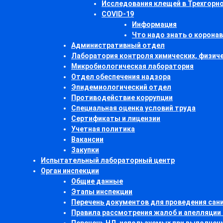
Исследования клещей в Трехгорн
COVID-19
Информация
Что надо знать о корона
Административный отдел
Лаборатория контроля химических, физич
Микробиологическая лаборатория
Отдел обеспечения надзора
Эпидемиологический отдел
Противодействие коррупции
Специальная оценка условий труда
Сертификаты и лицензии
Учетная политика
Вакансии
Закупки
Испытательный лабораторный центр
Орган инспекции
Общие данные
Этапы инспекции
Перечень документов для проведения са
Правила рассмотрения жалоб и апелляции 