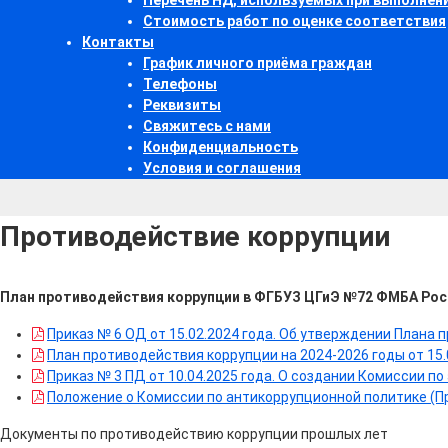
Перечень НД, используемых при выполнен
Стоимость работ по оценке соответствия
Контакты
График личного приёма граждан
Телефоны
Реквизиты
Свяжитесь с нами
Конфиденциальность
Условия и соглашения
Противодействие коррупции
План противодействия коррупции в ФГБУЗ ЦГиЭ №72 ФМБА Рос
Приказ № 6 ОД от 15.02.2024 года. Об утверждении Плана
План противодействия коррупции на 2024-2026 годы от 15.0
Приказ № 3 ПД от 10.04.2025 года. О создании Комиссии п
Положение о Комиссии по антикоррупционной политике (При
Документы по противодействию коррупции прошлых лет